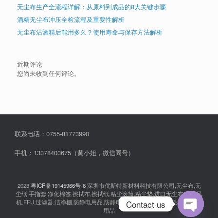
无尘布生产全流程详解：从原料到成品的8大关键步骤
酒精无尘布冲压全检流程及重要性解析
无尘布沾酒精后能用多久？使用寿命与保存方法解析
近期评论
您尚未收到任何评论。
联系电话：0755-81773990
手机：13378403675（黄小姐，微信同号）
2023
粤ICP备19145966号-6
深圳市优斯特新材料科技有限公司,无尘布,无
尘纸,手指套,净化棉签,擦拭布,擦拭纸,粘尘滚筒,粘尘垫,进口无尘布,离子风
Contact us
机,FFU,过滤器,洁净棚,防静电用品,防静电衣服,无尘室消耗品,耗材,实验室
用品