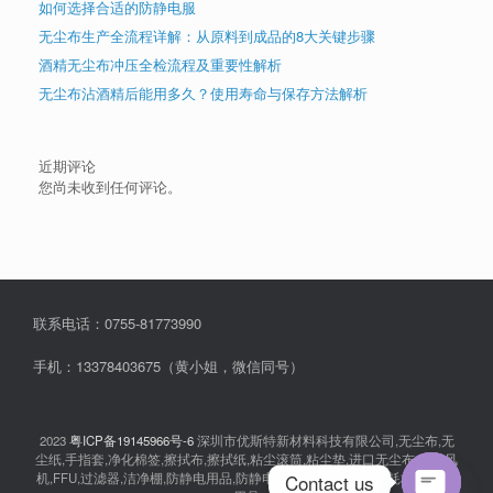
如何选择合适的防静电服
无尘布生产全流程详解：从原料到成品的8大关键步骤
酒精无尘布冲压全检流程及重要性解析
无尘布沾酒精后能用多久？使用寿命与保存方法解析
近期评论
您尚未收到任何评论。
联系电话：0755-81773990
手机：13378403675（黄小姐，微信同号）
2023
粤ICP备19145966号-6
深圳市优斯特新材料科技有限公司,无尘布,无
尘纸,手指套,净化棉签,擦拭布,擦拭纸,粘尘滚筒,粘尘垫,进口无尘布,离子风
Contact us
机,FFU,过滤器,洁净棚,防静电用品,防静电衣服,无尘室消耗品,耗材,实验室