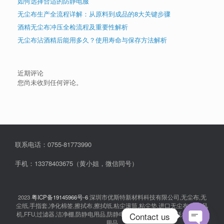
如何选择合适的防静电服
无尘布生产全流程详解：从原料到成品的8大关键步骤
酒精无尘布冲压全检流程及重要性解析
无尘布沾酒精后能用多久？使用寿命与保存方法解析
近期评论
您尚未收到任何评论。
联系电话：0755-81773990
手机：13378403675（黄小姐，微信同号）
2023
粤ICP备19145966号-6
深圳市优斯特新材料科技有限公司,无尘布,无
尘纸,手指套,净化棉签,擦拭布,擦拭纸,粘尘滚筒,粘尘垫,进口无尘布,离子风
Contact us
机,FFU,过滤器,洁净棚,防静电用品,防静电衣服,无尘室消耗品,耗材,实验室
用品