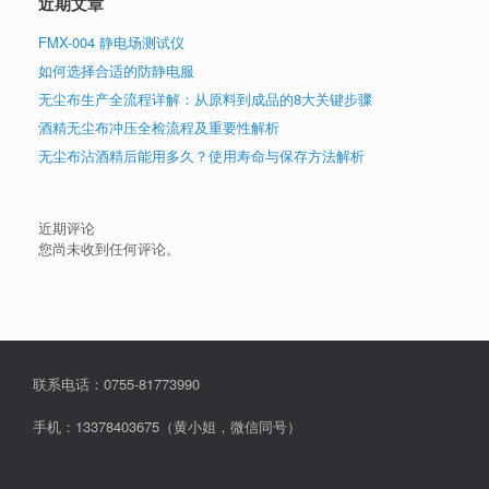
近期文章
FMX-004 静电场测试仪
如何选择合适的防静电服
无尘布生产全流程详解：从原料到成品的8大关键步骤
酒精无尘布冲压全检流程及重要性解析
无尘布沾酒精后能用多久？使用寿命与保存方法解析
近期评论
您尚未收到任何评论。
联系电话：0755-81773990
手机：13378403675（黄小姐，微信同号）