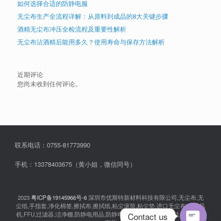
如何选择合适的防静电服
无尘布生产全流程详解：从原料到成品的8大关键步骤
酒精无尘布冲压全检流程及重要性解析
无尘布沾酒精后能用多久？使用寿命与保存方法解析
近期评论
您尚未收到任何评论。
联系电话：0755-81773990
手机：13378403675（黄小姐，微信同号）
2023
粤ICP备19145966号-6
深圳市优斯特新材料科技有限公司,无尘布,无
尘纸,手指套,净化棉签,擦拭布,擦拭纸,粘尘滚筒,粘尘垫,进口无尘布,离子风
Contact us
机,FFU,过滤器,洁净棚,防静电用品,防静电衣服,无尘室消耗品,耗材,实验室