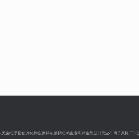
尘纸,手指套,净化棉签,擦拭布,擦拭纸,粘尘滚筒,粘尘垫,进口无尘布,离子风机,FFU