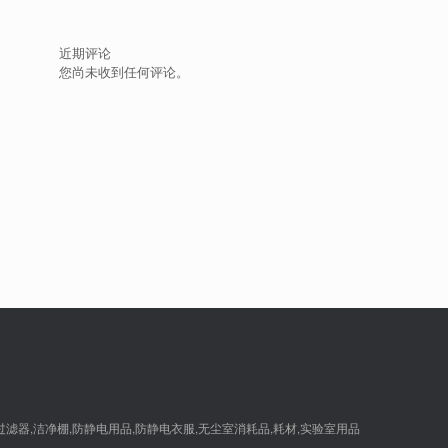
近期评论
您尚未收到任何评论。
,过滤器,洁净棚,防静电用品,防静电衣服,无尘室消耗品,耗材,实验室用品