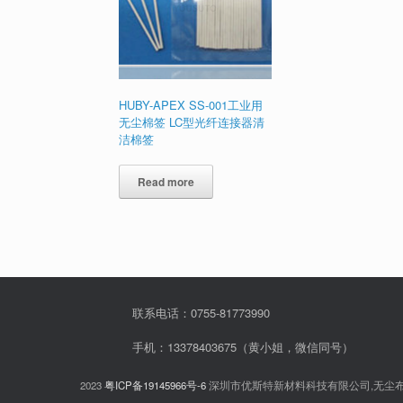
HUBY-APEX SS-001工业用
无尘棉签 LC型光纤连接器清
洁棉签
Read more
联系电话：0755-81773990
手机：13378403675（黄小姐，微信同号）
2023
粤ICP备19145966号-6
深圳市优斯特新材料科技有限公司,无尘布,无