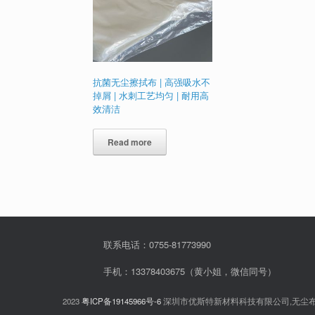
抗菌无尘擦拭布 | 高强吸水不
掉屑 | 水刺工艺均匀 | 耐用高
效清洁
Read more
联系电话：0755-81773990
手机：13378403675（黄小姐，微信同号）
2023
粤ICP备19145966号-6
深圳市优斯特新材料科技有限公司,无尘布,无