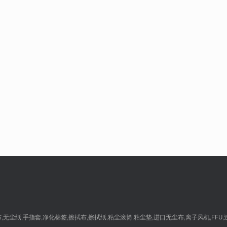
尘纸,手指套,净化棉签,擦拭布,擦拭纸,粘尘滚筒,粘尘垫,进口无尘布,离子风机,FFU