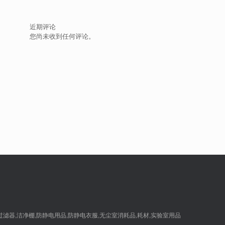
近期评论
您尚未收到任何评论。
,过滤器,洁净棚,防静电用品,防静电衣服,无尘室消耗品,耗材,实验室用品