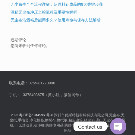
无尘布生产全流程详解：从原料到成品的8大关键步骤
酒精无尘布冲压全检流程及重要性解析
无尘布沾酒精后能用多久？使用寿命与保存方法解析
近期评论
您尚未收到任何评论。
联系电话：0755-81773990
手机：13378403675（黄小姐，微信同号）
2023
粤ICP备19145966号-6
深圳市优斯特新材料科技有限公司,无尘布,无
尘纸,手指套,净化棉签,擦拭布,擦拭纸,粘尘滚筒,粘尘垫,进口无尘布,离子风
Contact us
机,FFU,过滤器,洁净棚,防静电用品,防静电衣服,无尘室消耗品,耗材,实验室
用品