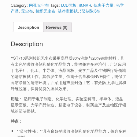
Category:
网孔无尘布
Tags:
LCD面板
,
低NVR
,
低离子含量
,
光学
产品
,
无尘布
,
梭织无尘布
,
洁净室擦拭
,
清洁擦拭布
Description
Reviews (0)
Description
YST710系列梭织无尘布采用高品质80%涤纶与20%锦纶材料，具
有出色的吸收溶剂和耐化学品能力，能够兼容多种溶剂，广泛应用
于电子厂、化工、半导体、液晶面板、光学产品及生物医疗等领域
的清洁擦拭工作。其低发尘量、低离子含量和低NVR特性，确保了
高洁净度的清洁环境，并采用超声波封边工艺，有效防止掉毛屑和
纤维脱落，保持优良的擦拭效果。
用途：
适用于电子制造、化学处理、实验室科研、半导体、液晶
显示面板、光学产品制造、精密电子设备、制药生产及生物医疗领
域的清洁擦拭。
特点：
**吸收性强：**具有良好的吸收溶剂和耐化学品能力，兼容多种