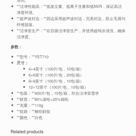
溶剂。
**洁净性能高：**低发尘量、低离子含量和低NVR，保证高洁
净度环境。
**超声波封边：**四边采用超声波封边，完美封边，防止毛屑与
纤维脱落。
**洁净室生产：**在百级洁净室生产，并使用超纯水清洗，确保
洁净度。
参数：
**型号：**YST710
尺寸：
4×4英寸（100片/包，10包/箱）
6×6英寸（100片/包，20包/箱）
9×9英寸（100片/包，10包/箱）
12×12英寸（100片/包，10包/箱）
**包装：**400片/包，10包/箱，符合洁净室需求
**材质：**80%涤纶+20%锦纶
**克重：**110g
**纹路：**梭织斜纹
**颜色：**白色
Related products