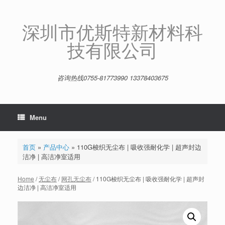
Skip
to
content
深圳市优斯特新材料科
技有限公司
咨询热线0755-81773990 13378403675
Menu
首页
»
产品中心
»
110G梭织无尘布 | 吸收强耐化学 | 超声封边
洁净 | 高洁净室适用
Home
/
无尘布
/
网孔无尘布
/ 110G梭织无尘布 | 吸收强耐化学 | 超声封
边洁净 | 高洁净室适用