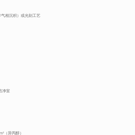
学气相沉积）或光刻工艺
4洁净室
 g/m²（异丙醇）