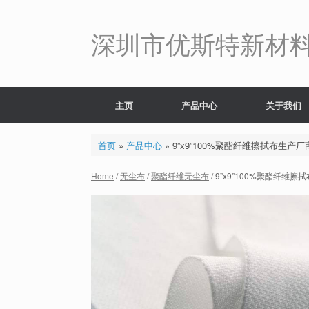
Skip
to
content
深圳市优斯特新材
主页
产品中心
关于我们
首页
»
产品中心
»
9”x9”100%聚酯纤维擦拭布生产厂
Home
/
无尘布
/
聚酯纤维无尘布
/ 9”x9”100%聚酯纤维