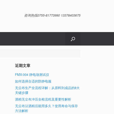
咨询热线0755-81773990 13378403675
近期文章
FMX-004 静电场测试仪
如何选择合适的防静电服
无尘布生产全流程详解：从原料到成品的8大
关键步骤
。
低
酒精无尘布冲压全检流程及重要性解析
维
无尘布沾酒精后能用多久？使用寿命与保存
维
方法解析