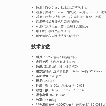
适用于ISO Class 3及以上洁净室环境
适用于关键加工应用，如氧化、金属化、CVD（化
适用于腔室清洁和CMP（化学机械平坦化）处理
适用于模板及其他印刷辊的清洁
可进行蒸汽高温灭菌，适用于无菌应用
用于医疗器械产品的清洁
用于清洁和去除清洁及消毒溶液
技术参数
材质
: 100% 连续长丝聚酯针织
表面处理
: 专利表面处理技术
边缘
: 密封边缘，减少纤维污染
洁净室等级
: 洗涤和包装于Berkshire的ISO Class 
基础重量
: 123 g/m²
厚度
: 368 µm
纤维计数
: ≥100µm纤维/cm²：0.033
颗粒计数
: ≥0.5µm x 10³/cm²：0.19
吸水容量
: 325 mL/m²
效率
: 2.6 mL/g
非挥发残留物
: 0.0067 g/m²（去离子水）| 0.0083