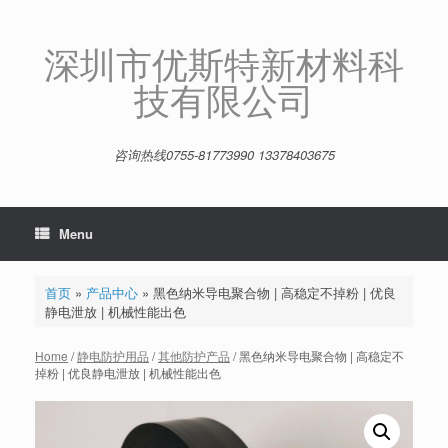
Skip
to
content
深圳市优斯特新材料科
技有限公司
咨询热线0755-81773990 13378403675
Menu
首页
»
产品中心
»
黑色纳米导电聚合物 | 高稳定不掉粉 | 优良
静电泄放 | 机械性能出色
Home
/
静电防护用品
/
其他防护产品
/ 黑色纳米导电聚合物 | 高稳定不
掉粉 | 优良静电泄放 | 机械性能出色