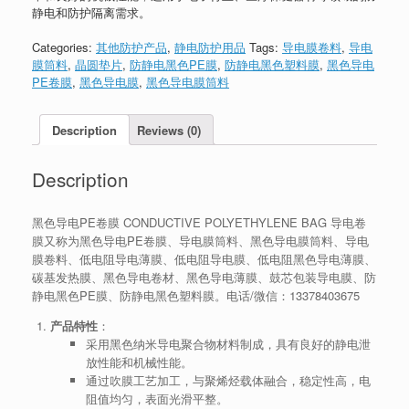
静电和防护隔离需求。
Categories:
其他防护产品
,
静电防护用品
Tags:
导电膜卷料
,
导电
膜筒料
,
晶圆垫片
,
防静电黑色PE膜
,
防静电黑色塑料膜
,
黑色导电
PE卷膜
,
黑色导电膜
,
黑色导电膜筒料
Description
Reviews (0)
Description
黑色导电PE卷膜 CONDUCTIVE POLYETHYLENE BAG 导电卷
膜又称为黑色导电PE卷膜、导电膜筒料、黑色导电膜筒料、导电
膜卷料、低电阻导电薄膜、低电阻导电膜、低电阻黑色导电薄膜、
碳基发热膜、黑色导电卷材、黑色导电薄膜、鼓芯包装导电膜、防
静电黑色PE膜、防静电黑色塑料膜。电话/微信：13378403675
产品特性
：
采用黑色纳米导电聚合物材料制成，具有良好的静电泄
放性能和机械性能。
通过吹膜工艺加工，与聚烯烃载体融合，稳定性高，电
阻值均匀，表面光滑平整。