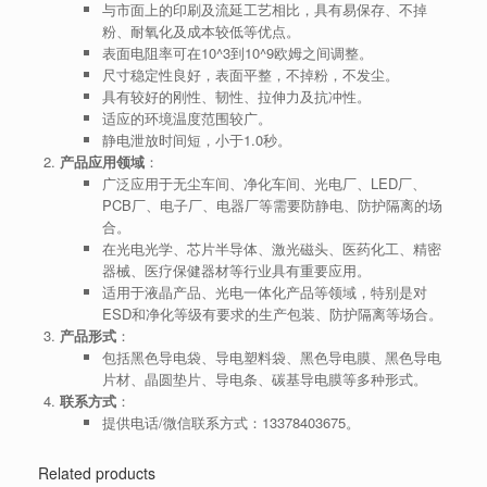
与市面上的印刷及流延工艺相比，具有易保存、不掉
粉、耐氧化及成本较低等优点。
表面电阻率可在10^3到10^9欧姆之间调整。
尺寸稳定性良好，表面平整，不掉粉，不发尘。
具有较好的刚性、韧性、拉伸力及抗冲性。
适应的环境温度范围较广。
静电泄放时间短，小于1.0秒。
产品应用领域
：
广泛应用于无尘车间、净化车间、光电厂、LED厂、
PCB厂、电子厂、电器厂等需要防静电、防护隔离的场
合。
在光电光学、芯片半导体、激光磁头、医药化工、精密
器械、医疗保健器材等行业具有重要应用。
适用于液晶产品、光电一体化产品等领域，特别是对
ESD和净化等级有要求的生产包装、防护隔离等场合。
产品形式
：
包括黑色导电袋、导电塑料袋、黑色导电膜、黑色导电
片材、晶圆垫片、导电条、碳基导电膜等多种形式。
联系方式
：
提供电话/微信联系方式：13378403675。
Related products