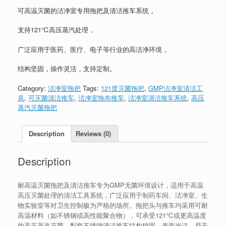
可高温灭菌的洁净室专用拖把及清洁推车系统，
支持121℃高压蒸汽处理，
广泛应用于医药、医疗、电子等行业的高洁净环境，
结构坚固，操作灵活，支持定制。
Category:
洁净室拖把
Tags:
121度灭菌拖把
,
GMP洁净室清洁工
具
,
可灭菌清洁推车
,
洁净室拖布推车
,
洁净室清洁推车系统
,
高压
蒸汽灭菌拖把
Description
Reviews (0)
Description
耐高温灭菌拖把及清洁推车专为GMP无菌环境设计，适用于高温
高压灭菌处理的清洁工具系统，广泛应用于制药车间、洁净室、生
物实验室等对卫生控制极为严格的场所。拖把头与推车均采用可耐
高温材料（如不锈钢或高性能聚合物），可承受121℃或更高温度
的高压蒸汽灭菌。配套不锈钢清洁推车结构稳固，表面光洁，易于