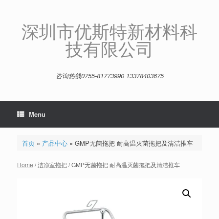
Skip
to
content
深圳市优斯特新材料科
技有限公司
咨询热线0755-81773990 13378403675
Menu
首页
»
产品中心
»
GMP无菌拖把 耐高温灭菌拖把及清洁推车
Home
/
洁净室拖把
/ GMP无菌拖把 耐高温灭菌拖把及清洁推车