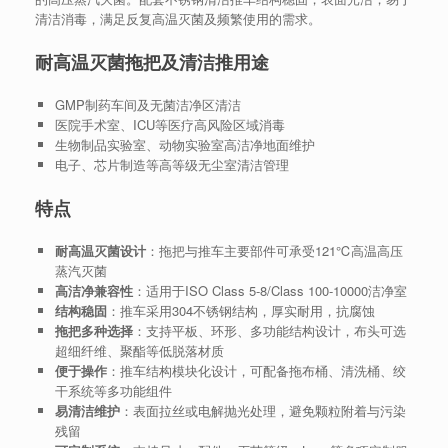
清洁消毒，满足反复高温灭菌及频繁使用的需求。
耐高温灭菌拖把及清洁推用途
GMP制药车间及无菌洁净区清洁
医院手术室、ICU等医疗高风险区域消毒
生物制品实验室、动物实验室高洁净地面维护
电子、芯片制造等高等级无尘室清洁管理
特点
耐高温灭菌设计
：拖把与推车主要部件可承受121℃高温高压
蒸汽灭菌
高洁净兼容性
：适用于ISO Class 5-8/Class 100-10000洁净室
结构稳固
：推车采用304不锈钢结构，厚实耐用，抗腐蚀
拖把多种选择
：支持平板、环形、多功能结构设计，布头可选
超细纤维、聚酯等低脱落材质
便于操作
：推车结构模块化设计，可配备拖布桶、清洗桶、绞
干系统等多功能组件
易清洁维护
：表面拉丝或电解抛光处理，避免颗粒附着与污染
残留