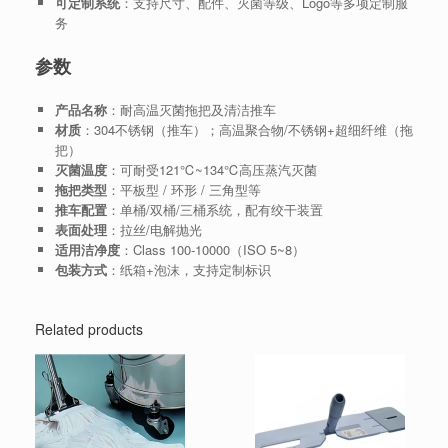
可定制系统
：支持尺寸、配件、灭菌等级、Logo等多项定制服
务
参数
产品名称
：耐高温灭菌拖把及清洁推车
材质
：304不锈钢（推车）；高温聚合物/不锈钢+超细纤维（拖
把）
灭菌温度
：可耐受121℃~134℃高压蒸汽灭菌
拖把类型
：平板型 / 环形 / 三角型等
推车配置
：单桶/双桶/三桶系统，配有绞干装置
表面处理
：拉丝/电解抛光
适用洁净度
：Class 100-10000（ISO 5~8）
包装方式
：纸箱+泡沫，支持定制标识
Related products