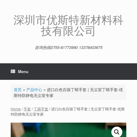
Skip
to
content
深圳市优斯特新材料科
技有限公司
咨询热线0755-81773990 13378403675
Menu
首页
»
产品中心
»
进口白色百级丁晴手套 | 无尘室丁晴手套-优
斯特防静电无尘室专家
Home
/
手套
/
丁腈手套
/ 进口白色百级丁晴手套 | 无尘室丁晴手套-优斯
特防静电无尘室专家