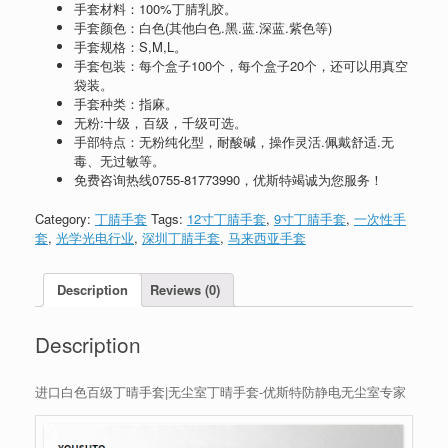
手套材料：100%丁腈乳胶。
手套颜色：白色(其他白色.黑.蓝.深蓝.紫色等)
手套规格：S,M,L。
手套包装：每个盒子100个，每个盒子20个，还可以用真空
袋装。
手套种类：指麻。
无粉:十级，百级，千级可选。
手部特点：无粉纯化型，耐酸碱，操作灵活.佩戴舒适.无
毒、无过敏等。
免费咨询热线
0755-81773990
，优斯特竭诚为您服务！
Category:
丁腈手套
Tags:
12寸丁腈手套
,
9寸丁腈手套
,
一次性手
套
,
光学光电行业
,
深圳丁腈手套
,
马来西亚手套
Description
Reviews (0)
Description
进口白色百级丁晴手套|无尘室丁晴手套-优斯特防静电无尘室专家