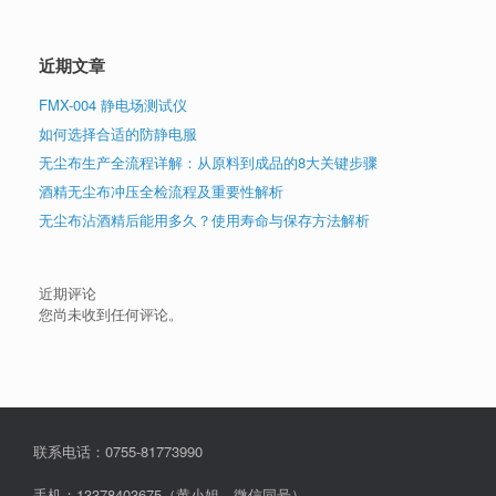
近期文章
FMX-004 静电场测试仪
如何选择合适的防静电服
无尘布生产全流程详解：从原料到成品的8大关键步骤
酒精无尘布冲压全检流程及重要性解析
无尘布沾酒精后能用多久？使用寿命与保存方法解析
近期评论
您尚未收到任何评论。
联系电话：0755-81773990
手机：13378403675（黄小姐，微信同号）