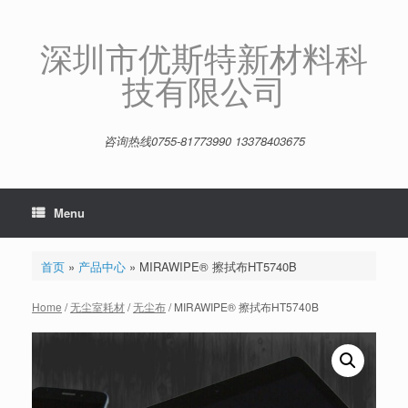
Skip
to
content
深圳市优斯特新材料科
技有限公司
咨询热线0755-81773990 13378403675
Menu
首页
»
产品中心
»
MIRAWIPE® 擦拭布HT5740B
Home
/
无尘室耗材
/
无尘布
/ MIRAWIPE® 擦拭布HT5740B