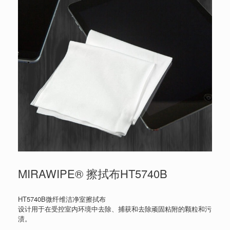
MIRAWIPE® 擦拭布HT5740B
HT5740B微纤维洁净室擦拭布
设计用于在受控室内环境中去除、捕获和去除顽固粘附的颗粒和污
渍。