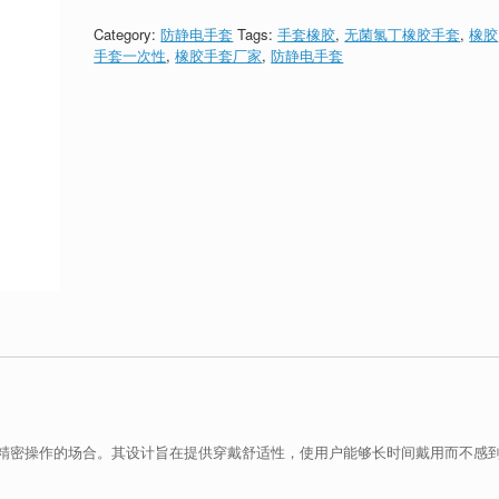
Category:
防静电手套
Tags:
手套橡胶
,
无菌氯丁橡胶手套
,
橡胶
手套一次性
,
橡胶手套厂家
,
防静电手套
精密操作的场合。其设计旨在提供穿戴舒适性，使用户能够长时间戴用而不感