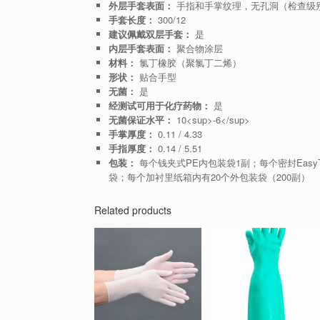
外层手套表面：
手指和手掌纹理，无孔洞（检查级别I）
手套长度：
300/12
建议佩戴双层手套：
是
内层手套表面：
聚合物涂层
材料：
氯丁橡胶（聚氯丁二烯）
形状：
贴合手型
无菌：
是
经测试可用于化疗药物：
是
无菌保证水平：
10<sup>-6</sup>
手掌厚度：
0.11 / 4.33
手指厚度：
0.14 / 5.51
包装：
每个钱夹式PE内包装袋1副；每个密封Easy
袋；每个加衬里纸箱内有20个外包装袋（200副）
Related products