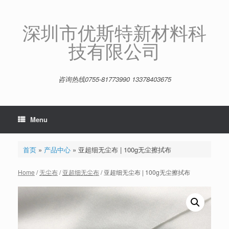
Skip
to
content
深圳市优斯特新材料科
技有限公司
咨询热线0755-81773990 13378403675
Menu
首页
»
产品中心
»
亚超细无尘布 | 100g无尘擦拭布
Home
/
无尘布
/
亚超细无尘布
/ 亚超细无尘布 | 100g无尘擦拭布