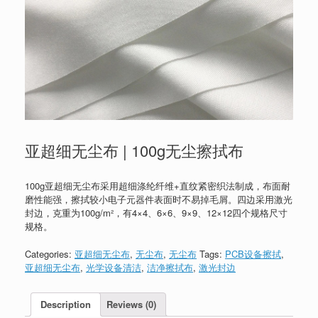
亚超细无尘布 | 100g无尘擦拭布
100g亚超细无尘布采用超细涤纶纤维+直纹紧密织法制成，布面耐
磨性能强，擦拭较小电子元器件表面时不易掉毛屑。四边采用激光
封边，克重为100g/m²，有4×4、6×6、9×9、12×12四个规格尺寸
规格。
Categories:
亚超细无尘布
,
无尘布
,
无尘布
Tags:
PCB设备擦拭
,
亚超细无尘布
,
光学设备清洁
,
洁净擦拭布
,
激光封边
Description
Reviews (0)