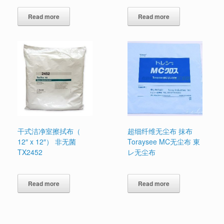
Read more
Read more
干式洁净室擦拭布（
超细纤维无尘布 抹布
12″ x 12″） 非无菌
Toraysee MC无尘布 東
TX2452
レ无尘布
Read more
Read more