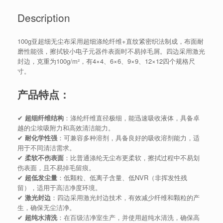
Description
100g亚超细无尘布采用超细涤纶纤维+直纹紧密织法制成，布面耐
磨性能强，擦拭较小电子元器件表面时不易掉毛屑。四边采用激光
封边，克重为100g/m²，有4×4、6×6、9×9、12×12四个规格尺
寸。
产品特点：
✔
超细纤维结构
：涤纶纤维直径极细，能迅速吸收液体，具备卓
越的尘埃吸附力和高效清洁能力。
✔
耐化学性强
：可兼容多种溶剂，具备良好的吸收溶剂能力，适
用于不同清洁需求。
✔
柔软不伤表面
：比普通涤纶无尘布更柔软，擦拭过程中不易划
伤表面，且不易掉毛留痕。
✔
超低发尘量
：低颗粒、低离子含量、低NVR（非挥发性残
留），适用于高洁净度环境。
✔
激光封边
：四边采用激光封边技术，有效减少纤维和颗粒的产
生，确保无尘洁净。
✔
超纯水清洗
：在百级洁净室生产，并使用超纯水清洗，确保高