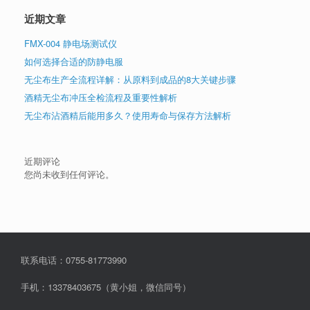
近期文章
FMX-004 静电场测试仪
如何选择合适的防静电服
无尘布生产全流程详解：从原料到成品的8大关键步骤
酒精无尘布冲压全检流程及重要性解析
无尘布沾酒精后能用多久？使用寿命与保存方法解析
近期评论
您尚未收到任何评论。
联系电话：0755-81773990
手机：13378403675（黄小姐，微信同号）