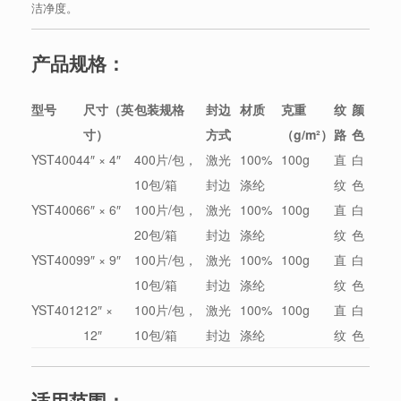
洁净度。
产品规格：
型号
尺寸（英
包装规格
封边
材质
克重
纹
颜
寸）
方式
（g/m²）
路
色
YST4004
4″ × 4″
400片/包，
激光
100%
100g
直
白
10包/箱
封边
涤纶
纹
色
YST4006
6″ × 6″
100片/包，
激光
100%
100g
直
白
20包/箱
封边
涤纶
纹
色
YST4009
9″ × 9″
100片/包，
激光
100%
100g
直
白
10包/箱
封边
涤纶
纹
色
YST4012
12″ ×
100片/包，
激光
100%
100g
直
白
12″
10包/箱
封边
涤纶
纹
色
适用范围：