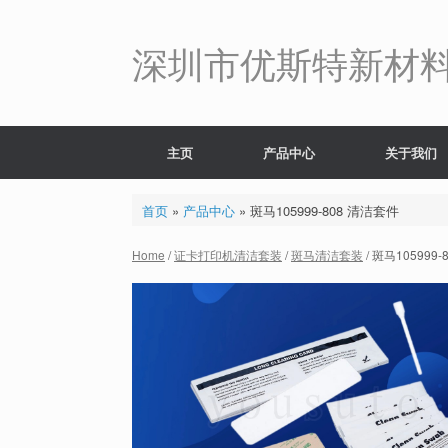
Skip
to
content
深圳市优斯特新材
主页
产品中心
关于我们
首页
»
产品中心
»
斑马105999-808 清洁套件
Home
/
证卡打印机清洁套装
/
斑马清洁套装
/ 斑马105999