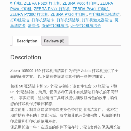
打印机
,
ZEBRA P520i 打印机
,
ZEBRA P600 打印机
,
ZEBRA
P620 打印机
,
ZEBRA P630i 打印机
,
ZEBRA P640i 打印机
,
ZEBRA P720C 打印机
,
ZEBRA P720i 打印机
,
打印机搓纸轮清洁
,
打印机清洁
,
打印机清洁卡
,
打印机清洁纸
,
打印机激光器清洁
,
斑
马清洁卡
,
清洁卡
,
激光打印机清洁
,
证卡打印机清洁卡
Description
Reviews (0)
Description
Zebra 105909-169 打印机清洁套件为维护 Zebra 打印机提供了全
面的解决方案。 以下是有关该清洁套件的一些关键细节：
包括 50 张清洁卡和 25 个清洁棉签：该套件包含 50 张清洁卡和
25 个清洁棉签，为用户提供多种工具来有效清洁打印机的不同部
件。 事实证明，这些清洁工具可以提供细致且出色的效果，确保
您的打印机保持最佳状态。
建议使用：制造商建议在每次更换色带时使用清洁套件。 这种定
期维护程序有助于防止污垢、灰尘和其他污染物积聚，从而影响打
印质量和打印机的使用寿命。
保质期长达一年：在适当的条件下储存时，清洁套件的保质期长达