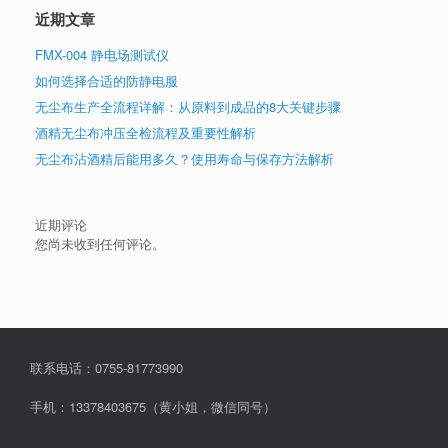
近期文章
FMX-004 静电场测试仪
如何选择合适的防静电服
无尘布生产全流程详解：从原料到成品的8大关键步骤
酒精无尘布冲压全检流程及重要性解析
无尘布沾酒精后能用多久？使用寿命与保存方法解析
近期评论
您尚未收到任何评论。
联系电话：0755-81773990
手机：13378403675（黄小姐，微信同号）