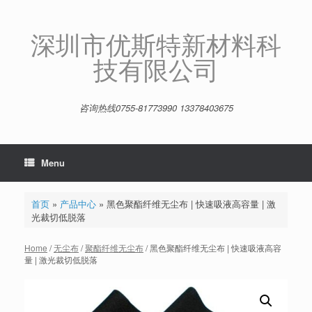
Skip
to
content
深圳市优斯特新材料科
技有限公司
咨询热线0755-81773990 13378403675
Menu
首页
»
产品中心
»
黑色聚酯纤维无尘布 | 快速吸液高容量 | 激
光裁切低脱落
Home
/
无尘布
/
聚酯纤维无尘布
/ 黑色聚酯纤维无尘布 | 快速吸液高容
量 | 激光裁切低脱落