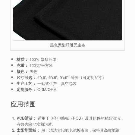
黑色聚酯纤维无尘布
材质：
100% 聚酯纤维
克重：
120克/平方米
颜色：
黑色
尺寸可选：
4”x6”, 6”x6”, 9”x9”, 等等（可定制尺寸）
生产工艺：
一站式生产，真空包装
定制服务：
ODM/OEM
应用范围
PCB清洁：
适用于电子电路板（PCB）及其组件的精细清洁，
有效去除尘埃和污渍。
太阳能面板：
用于清洁太阳能电池板表面，保持其高效能输