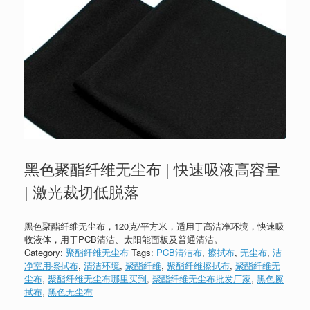
黑色聚酯纤维无尘布 | 快速吸液高容量
| 激光裁切低脱落
黑色聚酯纤维无尘布，120克/平方米，适用于高洁净环境，快速吸
收液体，用于PCB清洁、太阳能面板及普通清洁。
Category:
聚酯纤维无尘布
Tags:
PCB清洁布
,
擦拭布
,
无尘布
,
洁
净室用擦拭布
,
清洁环境
,
聚酯纤维
,
聚酯纤维擦拭布
,
聚酯纤维无
尘布
,
聚酯纤维无尘布哪里买到
,
聚酯纤维无尘布批发厂家
,
黑色擦
拭布
,
黑色无尘布