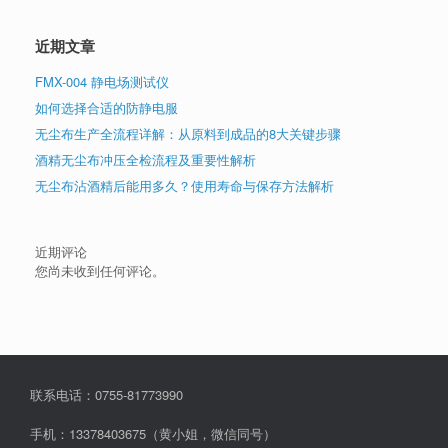
近期文章
FMX-004 静电场测试仪
如何选择合适的防静电服
无尘布生产全流程详解：从原料到成品的8大关键步骤
酒精无尘布冲压全检流程及重要性解析
无尘布沾酒精后能用多久？使用寿命与保存方法解析
近期评论
您尚未收到任何评论。
联系电话：0755-81773990
手机：13378403675（黄小姐，微信同号）