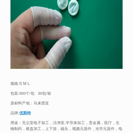
规格:S M L
包装:500个/包 30包/箱
原材料产地：马来西亚
品牌:
优斯特
用途：无尘室电子加工，洁净室,半导体加工，贵金属，医疗，生
物制药，硬盘加工，上下游，磁头，视频元器件，光学元器件，电