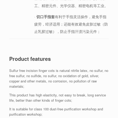
工、精密元件、光学仪器、精密电机等工业。
·
切口手指套
有利于手指灵活操作，避免手指
疲劳，经济适用；还能有效避免皮肤过敏（防
止乳胶过敏），防止手指汗渍污染元件；
Product features
Sulfur free incision finger cots is natural nitrile latex, no sulfur, no
free sulfur, no sulfide, no sulfur, no oxidation of gold, silver,
copper and other metals, no corrosion, no pollution of raw
materials;
This product has high elasticity, not easy to break, long service
life, better than other kinds of finger cots;
It is suitable for class 100 dust-free purification workshop and
purification workshop;