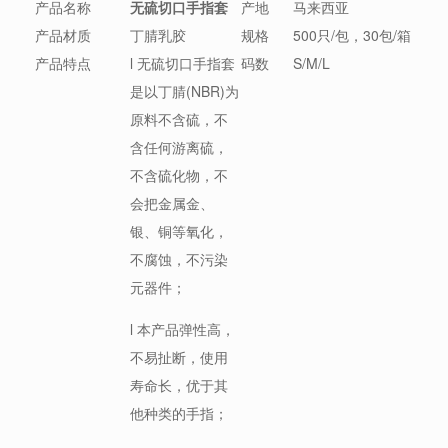
产品名称
无硫切口手指套
产地
马来西亚
产品材质
丁腈乳胶
规格
500只/包，30包/箱
产品特点
l 无硫切口手指套
码数
S/M/L
是以丁腈(NBR)为
原料不含硫，不
含任何游离硫，
不含硫化物，不
会把金属金、
银、铜等氧化，
不腐蚀，不污染
元器件；
l 本产品弹性高，
不易扯断，使用
寿命长，优于其
他种类的手指；