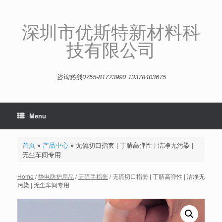
Skip
to
content
深圳市优斯特新材料科
技有限公司
咨询热线0755-81773990 13378403675
Menu
首页
»
产品中心
»
无硫切口指套 | 丁腈高弹性 | 洁净无污染 |
无尘车间专用
Home
/
静电防护用品
/
无硫手指套
/ 无硫切口指套 | 丁腈高弹性 | 洁净无
污染 | 无尘车间专用