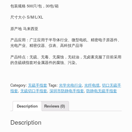
包装规格 500只/包，30包/箱
尺寸大小 S/M/L/XL
原产地 马来西亚
产品应用：广泛应用于半导体行业、微型电机、精密电子原器件、
光电产业、精密仪器、仪表、高科技产品等
产品特点：无硫、无毒、无腐蚀，无硅油，无卤素克服了目前采用
的含硫磺指套对金属器件的腐蚀、污染。
Category:
无硫手指套
Tags:
光学光电行业
,
光纤电缆
,
切口无硫手
指套
,
无硫切口手指套
,
深圳市防静电手指套
,
防静电无硫手指套
Description
Reviews (0)
Description