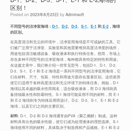
区别！
Posted on
2023年8月23日
by
Adminsoft
不同型号的洁净室海绵：
D-1
、
D-2
、
D-3
、
S-1
、
E-1
和
E-2
，海绵
的区别。
在高度清洁和无尘的环境中，洁净室用海绵是不可或缺的工具。它
们被广泛用于洁净室、实验室和其他需要维持高度洁净度的场所，
用途包括清洁敏感设备、吸收液体和执行特殊任务。然而，市场上
存在多种不同型号的洁净室海绵，每种都具有特定的特性和用途。
在这篇文章中，我们将介绍一些常见型号，包括D-1、D-1、D-2、
D-3、S-1、E-1 和 E-2 海绵是一系列不同型号的洁净室用海绵，它
们在材料、尺寸、包装、特性和用途方面存在显著区别。这些差异
使它们适用于各种高度清洁和无尘环境下的特殊任务。例如，D-1
海绵以其卓越的吸水性而闻名，适合吸收液体，而 D-3 海绵则具
备持续吸水性和防霉特性。S-1 海绵可能采用不同的材料，而 E-1
和 E-2 海绵则专为特殊应用而设计。D-2、D-3、S-1、E-1 和 E-2
海绵，以及它们之间的主要区别。
材料
: D-1、D-2 和 D-3 海绵通常由PVA（聚乙烯醇）制成。这种
材料具有出色的吸水性能，使它们成为处理液体的理想选择。S-1
海绵使用不同的材料，具体取决于制造商和产品规格。E-1 和 E-2