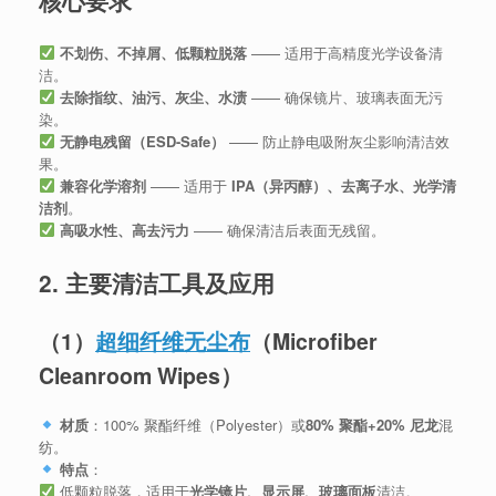
核心要求
不划伤、不掉屑、低颗粒脱落
—— 适用于高精度光学设备清
洁。
去除指纹、油污、灰尘、水渍
—— 确保镜片、玻璃表面无污
染。
无静电残留（ESD-Safe）
—— 防止静电吸附灰尘影响清洁效
果。
兼容化学溶剂
—— 适用于
IPA（异丙醇）、去离子水、光学清
洁剂
。
高吸水性、高去污力
—— 确保清洁后表面无残留。
2. 主要清洁工具及应用
（1）
超细纤维无尘布
（Microfiber
Cleanroom Wipes）
材质
：100% 聚酯纤维（Polyester）或
80% 聚酯+20% 尼龙
混
纺。
特点
：
低颗粒脱落，适用于
光学镜片、显示屏、玻璃面板
清洁。