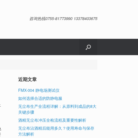
咨询热线0755-81773990 13378403675
近期文章
FMX-004 静电场测试仪
如何选择合适的防静电服
止
无尘布生产全流程详解：从原料到成品的8大
，
关键步骤
酒精无尘布冲压全检流程及重要性解析
无尘布沾酒精后能用多久？使用寿命与保存
色
方法解析
要