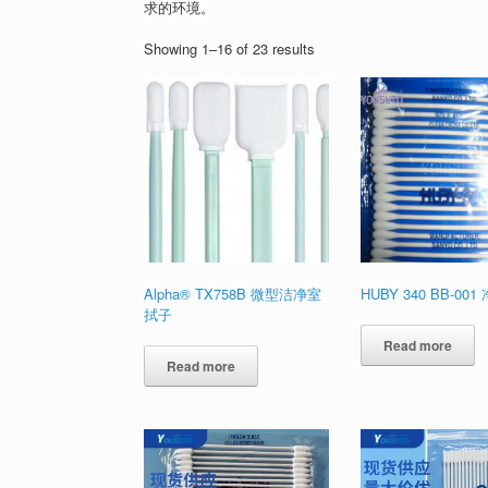
求的环境。
Showing 1–16 of 23 results
Alpha® TX758B 微型洁净室
HUBY 340 BB-00
拭子
Read more
Read more