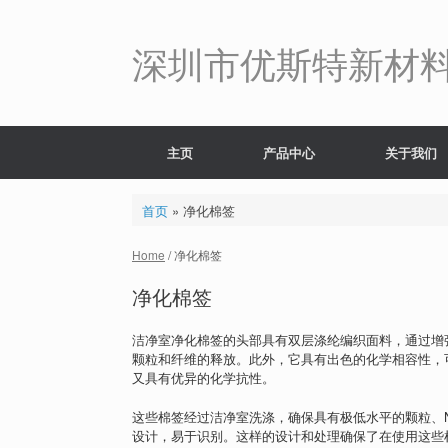
Skip
to
content
深圳市优斯特新材
主页
产品中心
关于我们
首页
»
净化棉签
Home
/ 净化棉签
净化棉签
洁净室净化棉签的头部具有双层涤纶编织面料，通过增
颗粒和纤维的释放。此外，它具有出色的化学相容性，
又具有优异的化学抗性。
这些棉签经过洁净室洗涤，确保具有极低水平的颗粒、
设计，易于识别。这样的设计和处理确保了在使用这些