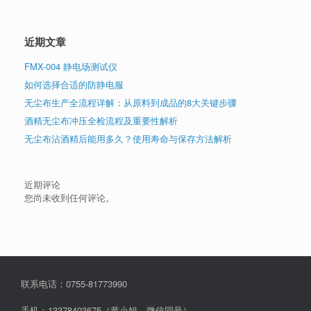
近期文章
FMX-004 静电场测试仪
如何选择合适的防静电服
无尘布生产全流程详解：从原料到成品的8大关键步骤
酒精无尘布冲压全检流程及重要性解析
无尘布沾酒精后能用多久？使用寿命与保存方法解析
近期评论
您尚未收到任何评论。
联系电话：0755-81773990
手机：13378403675（黄小姐，微信同号）