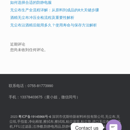
如何选择合适的防静电服
无尘布生产全流程详解：从原料到成品的8大关键步骤
酒精无尘布冲压全检流程及重要性解析
无尘布沾酒精后能用多久？使用寿命与保存方法解析
近期评论
您尚未收到任何评论。
联系电话：0755-81773990
手机：13378403675（黄小姐，微信同号）
2023
粤ICP备19145966号-6
深圳市优斯特新材料科技有限公司,无尘布,无
尘纸,手指套,净化棉签,擦拭布,擦拭纸,粘尘滚筒,粘尘垫,进口无尘布,离子风
Contact us
机,FFU,过滤器,洁净棚,防静电用品,防静电衣服,无尘室消耗品,耗材,实验室