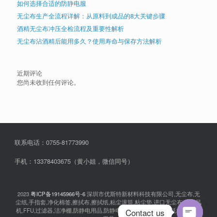
如何选择合适的防静电服
无尘布生产全流程详解：从原料到成品的8大关键步骤
酒精无尘布冲压全检流程及重要性解析
无尘布沾酒精后能用多久？使用寿命与保存方法解析
近期评论
您尚未收到任何评论。
联系电话：0755-81773990
手机：13378403675（黄小姐，微信同号）
2023
粤ICP备19145966号-6
深圳市优斯特新材料科技有限公司,无尘布,无
尘纸,手指套,净化棉签,擦拭布,擦拭纸,粘尘滚筒,粘尘垫,进口无尘布,离子风
Contact us
机,FFU,过滤器,洁净棚,防静电用品,防静电衣服,无尘室消耗品,耗材,实验室