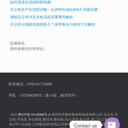
如何选择合适的防静电服
无尘布生产全流程详解：从原料到成品的8大关键步骤
酒精无尘布冲压全检流程及重要性解析
无尘布沾酒精后能用多久？使用寿命与保存方法解析
近期评论
您尚未收到任何评论。
联系电话：0755-81773990
手机：13378403675（黄小姐，微信同号）
2023
粤ICP备19145966号-6
深圳市优斯特新材料科技有限公司,无尘布,无
尘纸,手指套,净化棉签,擦拭布,擦拭纸,粘尘滚筒,粘尘垫,进口无尘布,离子风
Contact us
机,FFU,过滤器,洁净棚,防静电用品,防静电衣服,无尘室消耗品,耗材,实验室