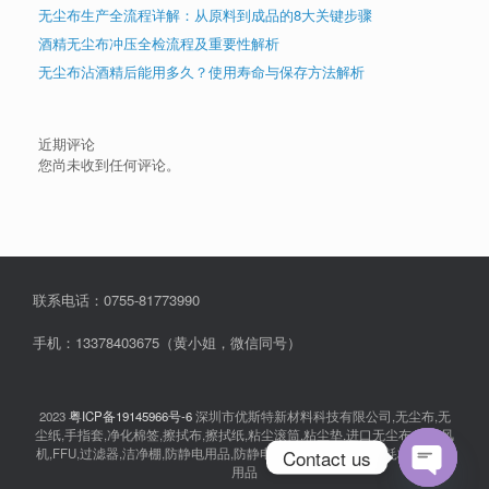
无尘布生产全流程详解：从原料到成品的8大关键步骤
酒精无尘布冲压全检流程及重要性解析
无尘布沾酒精后能用多久？使用寿命与保存方法解析
近期评论
您尚未收到任何评论。
联系电话：0755-81773990
手机：13378403675（黄小姐，微信同号）
2023
粤ICP备19145966号-6
深圳市优斯特新材料科技有限公司,无尘布,无
尘纸,手指套,净化棉签,擦拭布,擦拭纸,粘尘滚筒,粘尘垫,进口无尘布,离子风
Contact us
机,FFU,过滤器,洁净棚,防静电用品,防静电衣服,无尘室消耗品,耗材,实验室
用品