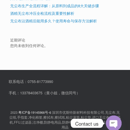
无尘布生产全流程详解：从原料到成品的8大关键步骤
酒精无尘布冲压全检流程及重要性解析
无尘布沾酒精后能用多久？使用寿命与保存方法解析
近期评论
您尚未收到任何评论。
联系电话：0755-81773990
手机：13378403675（黄小姐，微信同号）
2023
粤ICP备19145966号-6
深圳市优斯特新材料科技有限公司,无尘布,无
尘纸,手指套,净化棉签,擦拭布,擦拭纸,粘尘滚筒,粘尘垫,进口无尘布,离子风
Contact us
机,FFU,过滤器,洁净棚,防静电用品,防静电衣服,无尘室消耗品,耗材,实验室
用品