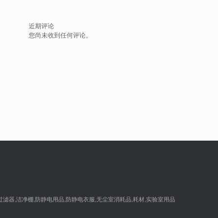
近期评论
您尚未收到任何评论。
,过滤器,洁净棚,防静电用品,防静电衣服,无尘室消耗品,耗材,实验室用品