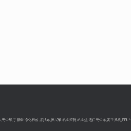
尘纸,手指套,净化棉签,擦拭布,擦拭纸,粘尘滚筒,粘尘垫,进口无尘布,离子风机,FFU