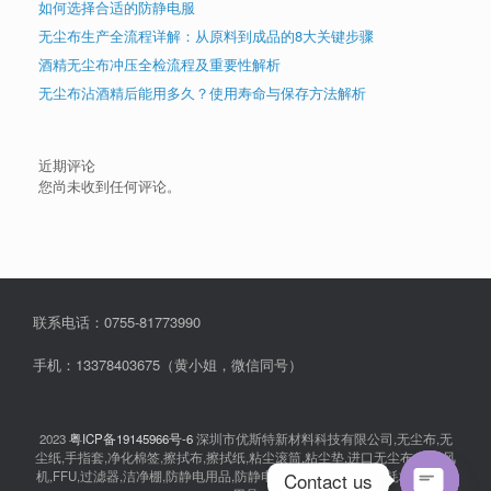
如何选择合适的防静电服
无尘布生产全流程详解：从原料到成品的8大关键步骤
酒精无尘布冲压全检流程及重要性解析
无尘布沾酒精后能用多久？使用寿命与保存方法解析
近期评论
您尚未收到任何评论。
联系电话：0755-81773990
手机：13378403675（黄小姐，微信同号）
2023
粤ICP备19145966号-6
深圳市优斯特新材料科技有限公司,无尘布,无
尘纸,手指套,净化棉签,擦拭布,擦拭纸,粘尘滚筒,粘尘垫,进口无尘布,离子风
Contact us
机,FFU,过滤器,洁净棚,防静电用品,防静电衣服,无尘室消耗品,耗材,实验室