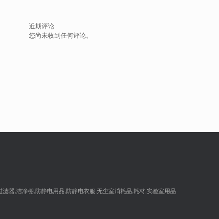
近期评论
您尚未收到任何评论。
,过滤器,洁净棚,防静电用品,防静电衣服,无尘室消耗品,耗材,实验室用品