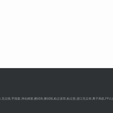
尘纸,手指套,净化棉签,擦拭布,擦拭纸,粘尘滚筒,粘尘垫,进口无尘布,离子风机,FFU