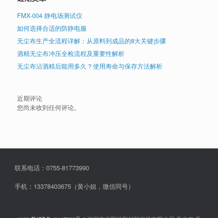
FMX-004 静电场测试仪
如何选择合适的防静电服
无尘布生产全流程详解：从原料到成品的8大关键步骤
酒精无尘布冲压全检流程及重要性解析
无尘布沾酒精后能用多久？使用寿命与保存方法解析
近期评论
您尚未收到任何评论。
联系电话：0755-81773990
手机：13378403675（黄小姐，微信同号）