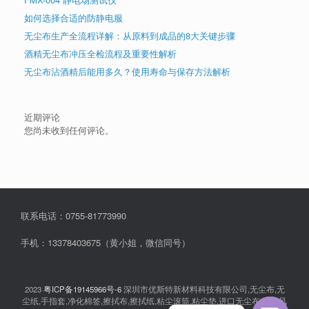
如何选择合适的防静电服
无尘布生产全流程详解：从原料到成品的8大关键步骤
酒精无尘布冲压全检流程及重要性解析
无尘布沾酒精后能用多久？使用寿命与保存方法解析
近期评论
您尚未收到任何评论。
联系电话：0755-81773990
手机：13378403675（黄小姐，微信同号）
2023
粤ICP备19145966号-6
深圳市优斯特新材料科技有限公司,无尘布,无
尘纸,手指套,净化棉签,擦拭布,擦拭纸,粘尘滚筒,粘尘垫,进口无尘布,离子风