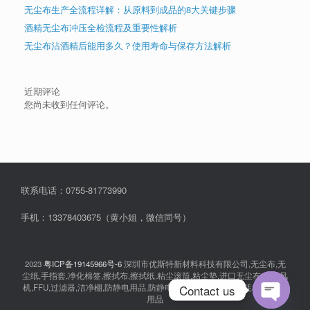
无尘布生产全流程详解：从原料到成品的8大关键步骤
酒精无尘布冲压全检流程及重要性解析
无尘布沾酒精后能用多久？使用寿命与保存方法解析
近期评论
您尚未收到任何评论。
联系电话：0755-81773990
手机：13378403675（黄小姐，微信同号）
2023
粤ICP备19145966号-6
深圳市优斯特新材料科技有限公司,无尘布,无
尘纸,手指套,净化棉签,擦拭布,擦拭纸,粘尘滚筒,粘尘垫,进口无尘布,离子风
Contact us
机,FFU,过滤器,洁净棚,防静电用品,防静电衣服,无尘室消耗品,耗材,实验室
用品