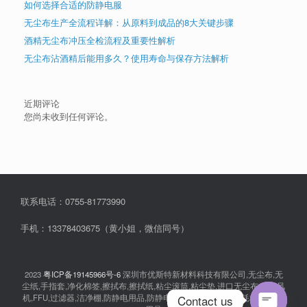
如何选择合适的防静电服
无尘布生产全流程详解：从原料到成品的8大关键步骤
酒精无尘布冲压全检流程及重要性解析
无尘布沾酒精后能用多久？使用寿命与保存方法解析
近期评论
您尚未收到任何评论。
联系电话：0755-81773990
手机：13378403675（黄小姐，微信同号）
2023
粤ICP备19145966号-6
深圳市优斯特新材料科技有限公司,无尘布,无
尘纸,手指套,净化棉签,擦拭布,擦拭纸,粘尘滚筒,粘尘垫,进口无尘布,离子风
Contact us
机,FFU,过滤器,洁净棚,防静电用品,防静电衣服,无尘室消耗品,耗材,实验室