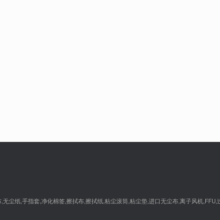
尘纸,手指套,净化棉签,擦拭布,擦拭纸,粘尘滚筒,粘尘垫,进口无尘布,离子风机,FFU