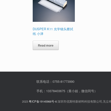
DUSPER K11 光学镜头擦拭
纸 小津
Read more
联系电话：0755-81773990
手机：13378403675（黄小姐，微信同号）
2023
粤ICP备19145966号-6
深圳市优斯特新材料科技有限公司,无尘布,无