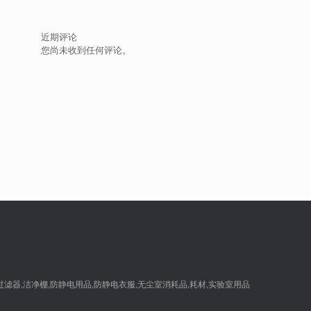
近期评论
您尚未收到任何评论。
,过滤器,洁净棚,防静电用品,防静电衣服,无尘室消耗品,耗材,实验室用品