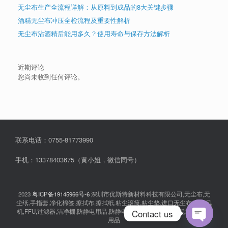
无尘布生产全流程详解：从原料到成品的8大关键步骤
酒精无尘布冲压全检流程及重要性解析
无尘布沾酒精后能用多久？使用寿命与保存方法解析
近期评论
您尚未收到任何评论。
联系电话：0755-81773990
手机：13378403675（黄小姐，微信同号）
2023
粤ICP备19145966号-6
深圳市优斯特新材料科技有限公司,无尘布,无
尘纸,手指套,净化棉签,擦拭布,擦拭纸,粘尘滚筒,粘尘垫,进口无尘布,离子风
Contact us
机,FFU,过滤器,洁净棚,防静电用品,防静电衣服,无尘室消耗品,耗材,实验室
用品