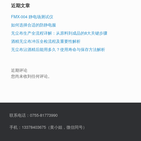
近期文章
FMX-004 静电场测试仪
如何选择合适的防静电服
无尘布生产全流程详解：从原料到成品的8大关键步骤
酒精无尘布冲压全检流程及重要性解析
无尘布沾酒精后能用多久？使用寿命与保存方法解析
近期评论
您尚未收到任何评论。
联系电话：0755-81773990
手机：13378403675（黄小姐，微信同号）