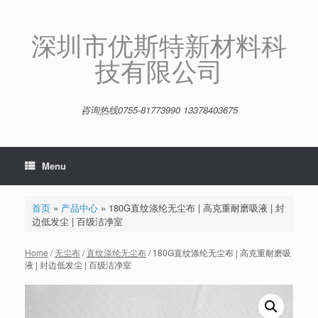
Skip
to
content
深圳市优斯特新材料科
技有限公司
咨询热线0755-81773990 13378403675
Menu
首页
»
产品中心
»
180G直纹涤纶无尘布 | 高克重耐磨吸液 | 封
边低发尘 | 百级洁净室
Home
/
无尘布
/
直纹涤纶无尘布
/ 180G直纹涤纶无尘布 | 高克重耐磨吸
液 | 封边低发尘 | 百级洁净室