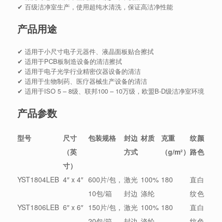
✔ 百级洁净室生产，使用超纯水清洗，保证高洁净性能
产品用途
✔ 适用于小尺寸电子元器件、液晶面板贴合擦拭
✔ 适用于PCB板制造设备的清洁擦拭
✔ 适用于电子光学行业精密仪器设备的清洁
✔ 适用于生物制药、医疗器械生产设备的清洁
✔ 适用于ISO 5 – 8级、联邦100 – 10万级，欧盟B-D级洁净室环境
产品参数
型号
尺寸
包装规格
封边
材质
克重
纹
颜
（英
方式
（g/m²）
路
色
寸）
YST1804LEB
4″ x 4″
600片/包，
激光
100%
180
直
白
10包/箱
封边
涤纶
纹
色
YST1806LEB
6″ x 6″
150片/包，
激光
100%
180
直
白
20包/箱
封边
涤纶
纹
色