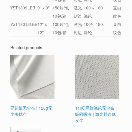
YST1809LEB
9″ x 9″
150片/包，
激光
100%
180
直
白
10包/箱
封边
涤纶
纹
色
YST18012LEB
12″ x
100片/包，
激光
100%
180
直
白
12″
10包/箱
封边
涤纶
纹
色
Related products
亚超细无尘布 | 120g无
110G网纹涤纶无尘布 |
尘擦拭布
吸附吸液 | 激光封边低
发尘