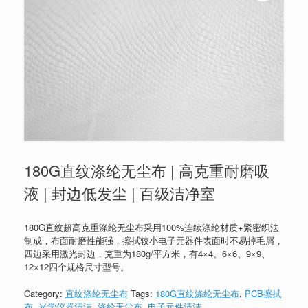
180G直纹涤纶无尘布 | 高克重耐磨吸
液 | 封边低发尘 | 百级洁净室
180G直纹超高克重涤纶无尘布采用100%连续涤纶材质+紧密织法
制成，布面耐磨性能强，擦拭较小电子元器件表面时不易掉毛屑，
四边采用激光封边，克重为180g/平方米，有4×4、6×6、9×9、
12×12四个规格尺寸型号。
Category:
直纹涤纶无尘布
Tags:
180G直纹涤纶无尘布
,
PCB擦拭
布
,
光学仪器清洁
,
涤纶无尘布
,
电子元件清洁