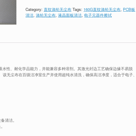
Category:
直纹涤纶无尘布
Tags:
160G直纹涤纶无尘布
,
PCB板
清洁
,
涤纶无尘布
,
液晶面板清洁
,
电子元器件擦拭
异的吸水性、耐化学品能力，并能兼容多种溶剂。其激光封边工艺确保边缘不易脱
。该无尘布在百级洁净室生产并使用超纯水清洗，确保高洁净度，适合于电子
设备清洁。
长。