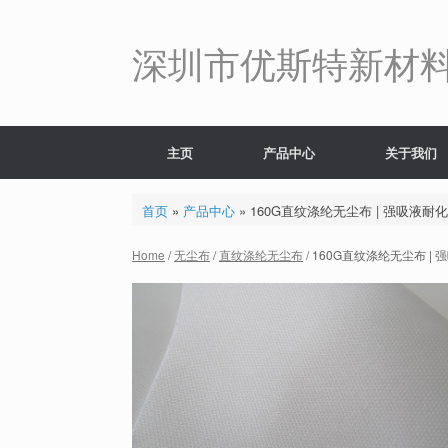
Skip
to
content
深圳市优斯特新材
主页
产品中心
关于我们
首页
»
产品中心
»
160G直纹涤纶无尘布 | 强吸液耐化
Home
/
无尘布
/
直纹涤纶无尘布
/ 160G直纹涤纶无尘布 |