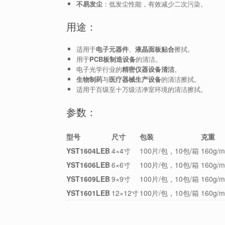
不易发尘
：低发尘性能，有效减少二次污染。
用途：
适用于
电子元器件
、
液晶面板贴合
擦拭。
用于
PCB板制造设备
的清洁。
电子光学行业的
精密仪器设备清洁
。
生物制药
与
医疗器械生产设备
的清洁擦拭。
适用于百级至十万级洁净室环境的清洁擦拭。
参数：
型号
尺寸
包装
克重
YST1604LEB
4×4寸
100片/包，10包/箱
160g/m
YST1606LEB
6×6寸
100片/包，10包/箱
160g/m
YST1609LEB
9×9寸
100片/包，10包/箱
160g/m
YST1601LEB
12×12寸
100片/包，10包/箱
160g/m