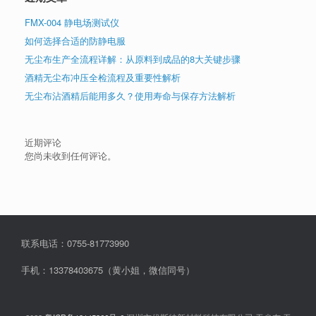
FMX-004 静电场测试仪
如何选择合适的防静电服
无尘布生产全流程详解：从原料到成品的8大关键步骤
酒精无尘布冲压全检流程及重要性解析
无尘布沾酒精后能用多久？使用寿命与保存方法解析
近期评论
您尚未收到任何评论。
联系电话：0755-81773990
手机：13378403675（黄小姐，微信同号）