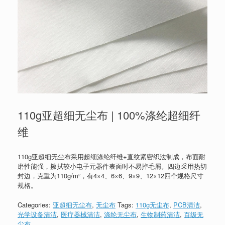
110g亚超细无尘布 | 100%涤纶超细纤
维
110g亚超细无尘布采用超细涤纶纤维+直纹紧密织法制成，布面耐
磨性能强，擦拭较小电子元器件表面时不易掉毛屑。四边采用热切
封边，克重为110g/m²，有4×4、6×6、9×9、12×12四个规格尺寸
规格。
Categories:
亚超细无尘布
,
无尘布
Tags:
110g无尘布
,
PCB清洁
,
光学设备清洁
,
医疗器械清洁
,
涤纶无尘布
,
生物制药清洁
,
百级无
尘布