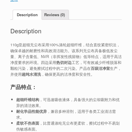
Description
Reviews (0)
Description
110g亚超细无尘布采用100%涤纶超细纤维，结合直纹紧密织法，
确保卓越的耐磨性和高效清洁能力。该系列无尘布具备极低发尘
量、离子含量低、NVR（非挥发性残留物）低等特点，适用于高洁
净度要求的环境。四边采用
热切封边
工艺，可有效减少纤维脱落和
颗粒污染，避免擦拭过程中的二次污染。产品在
百级洁净室
生产，
并使用
超纯水清洗
，确保更高的洁净度和安全性。
产品特点：
超细纤维结构
，可迅速吸收液体，具备强大的尘埃吸附力和优
异的清洁效果。
耐化学品性能优异
，兼容多种溶剂，适用于各类工业清洁需
求。
柔软不伤表面
，比普通涤纶无尘布更柔软，擦拭过程中不易划
伤敏感表面。