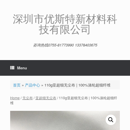
Skip
to
content
深圳市优斯特新材料科
技有限公司
咨询热线0755-81773990 13378403675
Menu
首页
»
产品中心
»
110g亚超细无尘布 | 100%涤纶超细纤维
Home
/
无尘布
/
亚超细无尘布
/ 110g亚超细无尘布 | 100%涤纶超细纤
维