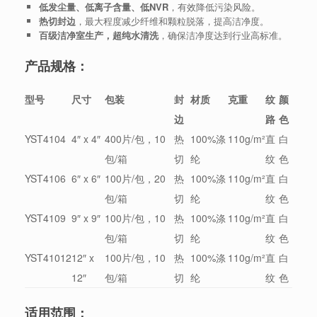
低发尘量、低离子含量、低NVR
，有效降低污染风险。
热切封边
，最大程度减少纤维和颗粒脱落，提高洁净度。
百级洁净室生产，超纯水清洗
，确保洁净度达到行业高标准。
产品规格：
型号
尺寸
包装
封
材质
克重
纹
颜
边
路
色
YST4104
4″ x 4″
400片/包，10
热
100%涤
110g/m²
直
白
包/箱
切
纶
纹
色
YST4106
6″ x 6″
100片/包，20
热
100%涤
110g/m²
直
白
包/箱
切
纶
纹
色
YST4109
9″ x 9″
100片/包，10
热
100%涤
110g/m²
直
白
包/箱
切
纶
纹
色
YST41012
12″ x
100片/包，10
热
100%涤
110g/m²
直
白
12″
包/箱
切
纶
纹
色
适用范围：