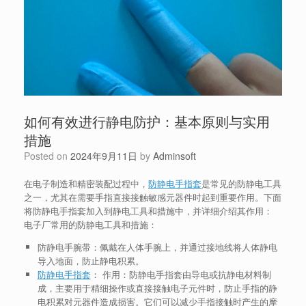
如何有效进行静电防护：基本原则与实用
措施
Posted on
2024年9月11日
by
Adminsoft
在电子制造和精密装配过程中，
防静电手指套
是常见的防静电工具
之一，尤其在需要手指直接接触敏感元器件时起到重要作用。下面
将
防静电手指套
加入到静电工具和措施中，并详细介绍其作用：
电子厂常用的防静电工具和措施：
防静电手腕带
：佩戴在人体手腕上，并通过接地线将人体静电
导入地面，防止静电积累。
防静电手指套
：
作用
：防静电手指套由导电或抗静电材料制
成，主要用于精细操作或直接接触电子元件时，防止手指的静
电积累对元器件造成损害。它们可以减少手指接触时产生的摩