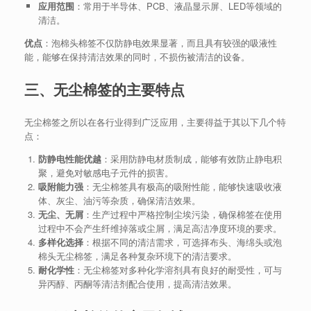
应用范围
：常用于半导体、PCB、液晶显示屏、LED等领域的
清洁。
优点
：泡棉头棉签不仅防静电效果显著，而且具有较强的吸液性
能，能够在保持清洁效果的同时，不损伤被清洁的设备。
三、无尘棉签的主要特点
无尘棉签之所以在各行业得到广泛应用，主要得益于其以下几个特
点：
防静电性能优越
：采用防静电材质制成，能够有效防止静电积
聚，避免对敏感电子元件的损害。
吸附能力强
：无尘棉签具有极高的吸附性能，能够快速吸收液
体、灰尘、油污等杂质，确保清洁效果。
无尘、无屑
：生产过程中严格控制尘埃污染，确保棉签在使用
过程中不会产生纤维掉落或尘屑，满足高洁净度环境的要求。
多样化选择
：根据不同的清洁需求，可选择布头、海绵头或泡
棉头无尘棉签，满足各种复杂环境下的清洁要求。
耐化学性
：无尘棉签对多种化学溶剂具有良好的耐受性，可与
异丙醇、丙酮等清洁剂配合使用，提高清洁效果。