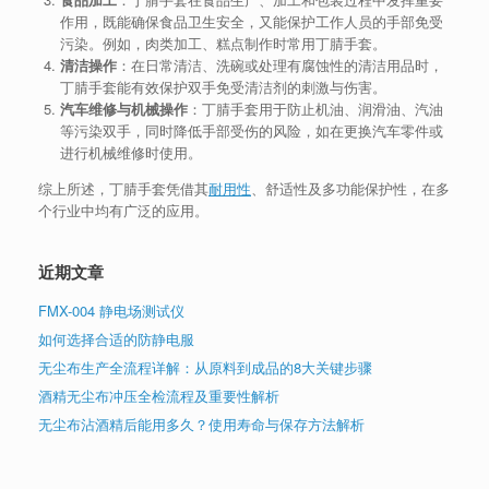
作用，既能确保食品卫生安全，又能保护工作人员的手部免受
污染。例如，肉类加工、糕点制作时常用丁腈手套。
清洁操作
：在日常清洁、洗碗或处理有腐蚀性的清洁用品时，
丁腈手套能有效保护双手免受清洁剂的刺激与伤害。
汽车维修与机械操作
：丁腈手套用于防止机油、润滑油、汽油
等污染双手，同时降低手部受伤的风险，如在更换汽车零件或
进行机械维修时使用。
综上所述，丁腈手套凭借其
耐用性
、舒适性及多功能保护性，在多
个行业中均有广泛的应用。
近期文章
FMX-004 静电场测试仪
如何选择合适的防静电服
无尘布生产全流程详解：从原料到成品的8大关键步骤
酒精无尘布冲压全检流程及重要性解析
无尘布沾酒精后能用多久？使用寿命与保存方法解析