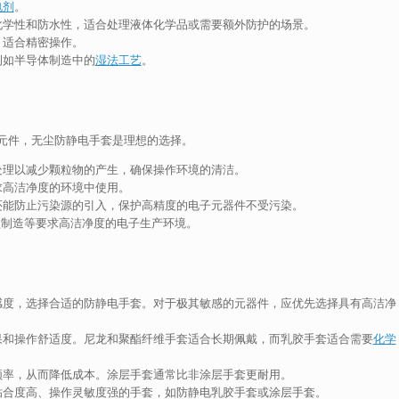
电剂
。
化学性和防水性，适合处理液体化学品或需要额外防护的场景。
，适合精密操作。
例如半导体制造中的
湿法工艺
。
元件，无尘防静电手套是理想的选择。
处理以减少颗粒物的产生，确保操作环境的清洁。
求高洁净度的环境中使用。
还能防止污染源的引入，保护高精度的电子元器件不受污染。
盘制造等要求高洁净度的电子生产环境。
感度，选择合适的防静电手套。对于极其敏感的元器件，应优先选择具有高洁净
果和操作舒适度。尼龙和聚酯纤维手套适合长期佩戴，而乳胶手套适合需要
化学
频率，从而降低成本。涂层手套通常比非涂层手套更耐用。
贴合度高、操作灵敏度强的手套，如防静电乳胶手套或涂层手套。