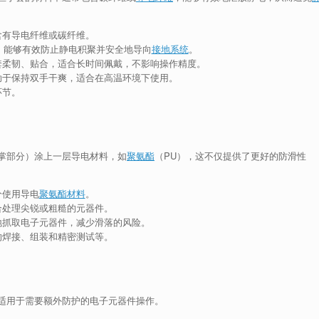
含有导电纤维或碳纤维。
之间，能够有效防止静电积聚并安全地导向
接地系统
。
套柔韧、贴合，适合长时间佩戴，不影响操作精度。
助于保持双手干爽，适合在高温环境下使用。
环节。
掌部分）涂上一层导电材料，如
聚氨酯
（PU），这不仅提供了更好的防滑性
分使用导电
聚氨酯材料
。
合处理尖锐或粗糙的元器件。
地抓取电子元器件，减少滑落的风险。
的焊接、组装和精密测试等。
适用于需要额外防护的电子元器件操作。