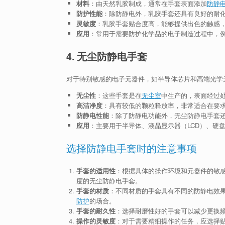
材料
：由天然乳胶制成，通常在手套表面添加
防静
防护性能
：除防静电外，乳胶手套还具有良好的耐
灵敏度
：乳胶手套贴合度高，能够提供出色的触感
应用
：常用于需要防护化学品的电子制造过程中，
4. 无尘防静电手套
对于特别敏感的电子元器件，如半导体芯片和高端光学
无尘性
：这些手套是在
无尘室
中生产的，表面经过
高洁净度
：具有较低的颗粒释放率，非常适合在要
防静电性能
：除了防静电功能外，无尘防静电手套
应用
：主要用于半导体、液晶显示器（LCD）、硬
选择防静电手套时的注意事项
手套的适用性
：根据具体的操作环境和元器件的敏
度的无尘防静电手套。
手套的材质
：不同材质的手套具有不同的防静电效
防护
的场合。
手套的耐久性
：选择耐磨性好的手套可以减少更换
操作的灵敏度
：对于需要精细操作的任务，应选择