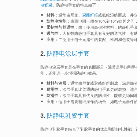
电积聚
。防静电手套的特点如下：
材料
：通常由尼龙、
聚酯纤维
或氨纶混纺而成，并
防静电性能
：表面电阻一般在10^6到10^9欧姆
柔韧性与舒适性
：由于使用高弹性材料，防静电手
透气性
：大多数防静电手套具有良好的透气性，有
应用
：广泛用于电子元器件的装配、检测和包装等
2.
防静电涂层手套
防静电涂层手套是在手套的表面部分（通常是手指和手
能，还能进一步增强防静电效果。
材料与涂层
：通常由尼龙或聚酯纤维制成，涂层部
耐用性
：涂层手套比普通防静电手套更耐磨损，适
防滑性
：涂层手套具有优良的防滑性，能够更稳固
应用
：适用于需要精细操作的场合，如电子元器件
3.
防静电乳胶手套
防静电乳胶手套结合了乳胶手套的优点和防静电性能，