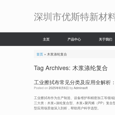
Skip
to
content
深圳市优斯特新材
主页
产品中心
关于我们
首页
»
木浆涤纶复合
Tag Archives:
木浆涤纶复合
工业擦拭布常见分类及应用全解析
Posted on
2025年8月6日
by
Adminsoft
工业擦拭布作为生产制造、设备维护和精密加工等领域
三大类：木浆+涤纶复合型、木浆+聚丙烯（PP）复合
型应用场景做深入剖析，帮助用户科学选型。