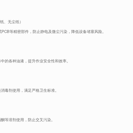
拭纸、无尘纸）
拭PCB等精密部件，防止静电及微尘污染，降低设备堵塞风险。
修中的各种油液，提升作业安全性和效率。
级消毒剂使用，满足严格卫生标准。
丙酮等溶剂使用，防止交叉污染。