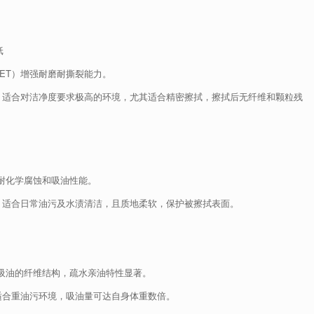
纸
ET）增强耐磨耐撕裂能力。
，适合对洁净度要求极高的环境，尤其适合精密擦拭，擦拭后无纤维和颗粒残
耐化学腐蚀和吸油性能。
，适合日常油污及水渍清洁，且质地柔软，保护被擦拭表面。
吸油的纤维结构，疏水亲油特性显著。
适合重油污环境，吸油量可达自身体重数倍。