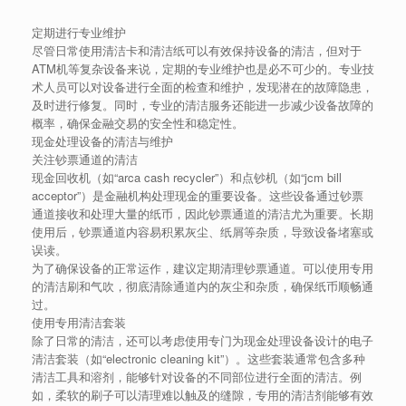
定期进行专业维护
尽管日常使用清洁卡和清洁纸可以有效保持设备的清洁，但对于
ATM机等复杂设备来说，定期的专业维护也是必不可少的。专业技
术人员可以对设备进行全面的检查和维护，发现潜在的故障隐患，
及时进行修复。同时，专业的清洁服务还能进一步减少设备故障的
概率，确保金融交易的安全性和稳定性。
现金处理设备的清洁与维护
关注钞票通道的清洁
现金回收机（如“arca cash recycler”）和点钞机（如“jcm bill
acceptor”）是金融机构处理现金的重要设备。这些设备通过钞票
通道接收和处理大量的纸币，因此钞票通道的清洁尤为重要。长期
使用后，钞票通道内容易积累灰尘、纸屑等杂质，导致设备堵塞或
误读。
为了确保设备的正常运作，建议定期清理钞票通道。可以使用专用
的清洁刷和气吹，彻底清除通道内的灰尘和杂质，确保纸币顺畅通
过。
使用专用清洁套装
除了日常的清洁，还可以考虑使用专门为现金处理设备设计的
电子
清洁套装
（如“electronic cleaning kit”）。这些套装通常包含多种
清洁工具和溶剂，能够针对设备的不同部位进行全面的清洁。例
如，柔软的刷子可以清理难以触及的缝隙，专用的清洁剂能够有效