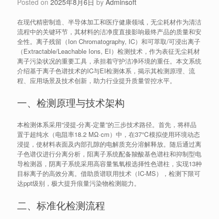
Posted on
2025年8月6日
by
Adminsoft
在现代精密制造、半导体加工和医疗健康领域，无尘耗材作为清洁
流程中的关键环节，其材料的洁净度直接影响最终产品的质量和安
全性。离子残留（Ion Chromatography, IC）和可萃取/可浸出离子
（Extractable/Leachable Ions, EI）检测技术，作为表征无尘耗材
离子污染状况的重要工具，承担着守护洁净环境的重任。本文系统
介绍基于离子色谱技术的IC与EI检测体系，揭示其检测原理、流
程、应用场景及技术创新，助力行业提升质量管控水平。
一、检测原理与技术架构
本检测体系采用“浸提-分离-定量”的三步技术路径。首先，将样品
置于超纯水（电阻率18.2 MΩ·cm）中，在37℃模拟使用环境动态
浸提，使材料表面及内部孔隙的电解质充分溶解释放。随后通过离
子色谱仪进行分离分析，阳离子系统配备羧酸基色谱柱和抑制型电
导检测器，阴离子系统采用高容量氢氧根选择性色谱柱，实现13种
目标离子的高效分离。借助质谱联用技术（IC-MS），检测下限可
达ppt级别，极大提升痕量污染物检测能力。
二、标准化检测流程