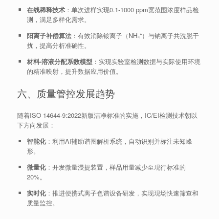
在线稀释技术
：单次进样实现0.1-1000 ppm宽范围浓度样品检
测，满足多样化需求。
阳离子补偿算法
：有效消除铵离子（NH₄⁺）与钠离子共洗脱干
扰，提高分析准确性。
材料-溶液分配系数模型
：实现实验室检测数据与实际使用环境
的精准映射，提升数据应用价值。
六、质量管控发展趋势
随着ISO 14644-9:2022新版洁净标准的实施，IC/EI检测技术朝以
下方向发展：
智能化
：利用AI辅助谱图解析系统，自动识别并标注未知峰
形。
微量化
：开发微量浸提装置，样品用量减少至现行标准的
20%。
实时化
：推进便携式离子色谱设备研发，实现现场快速筛查和
质量监控。