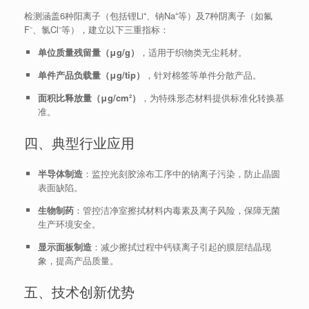
检测涵盖6种阳离子（包括锂Li⁺、钠Na⁺等）及7种阴离子（如氟
F⁻、氯Cl⁻等），建立以下三重指标：
单位质量残留量（μg/g）
，适用于织物类无尘耗材。
单件产品负载量（μg/tip）
，针对棉签等单件分散产品。
面积比释放量（μg/cm²）
，为特殊形态材料提供标准化转换基
准。
四、典型行业应用
半导体制造
：监控光刻胶涂布工序中的钠离子污染，防止晶圆
表面缺陷。
生物制药
：管控洁净室擦拭材料内毒素及离子风险，保障无菌
生产环境安全。
显示面板制造
：减少擦拭过程中钙镁离子引起的膜层结晶现
象，提高产品质量。
五、技术创新优势