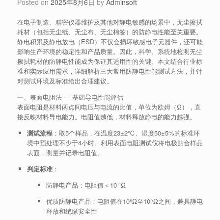
Posted on
2025年8月6日
by
Adminsoft
在电子制造、精密仪器维护及其他对静电敏感的场景中，无尘擦拭
耗材（包括无尘纸、无尘布、无尘棉签）的防静电性能至关重要。
静电积累及静电放电（ESD）不仅会损坏敏感电子元器件，还可能
影响生产环境的稳定性和产品质量。因此，科学、系统地检测无尘
擦拭耗材的防静电性能成为保证其适用性的关键。本文结合行业标
准和实际应用需求，详细解析三大常用防静电性能测试方法，并针
对测试环境及标准给出合理建议。
一、表面电阻法 — 基础导电性能评估
表面电阻是材料两点间电压与电流的比值，单位为欧姆（Ω），直
接反映材料导电能力。电阻值越低，材料释放静电的能力越强。
测试流程
：取5个样品，在温度23±2℃、湿度50±5%的标准环
境中预处理不少于4小时。利用表面电阻测试仪将电极贴合样品
表面，测量并记录电阻值。
判定标准
：
防静电产品：电阻值＜10¹¹Ω
优质防静电产品：电阻值在10⁵Ω至10⁹Ω之间，兼具静电
释放和绝缘安全性